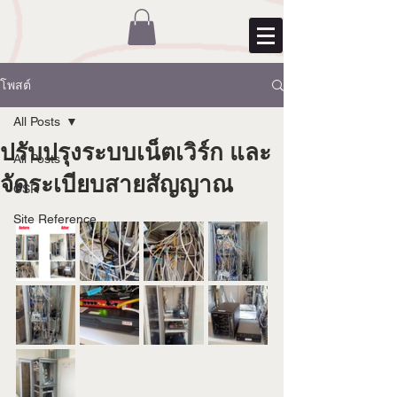
โพสต์
All Posts
ปรับปรุงระบบเน็ตเวิร์ก และ
All Posts
จัดระเบียบสายสัญญาณ
CSR
Site Reference