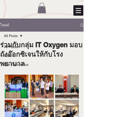
โพสต์
All Posts
ร่วมกับกลุ่ม IT Oxygen มอบ
All Posts
ถังอ๊อกซิเจนให้กับโรง
CSR
พยาบาล
Site Reference