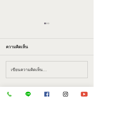
ความคิดเห็น
เขียนความคิดเห็น…
"เอ็งกอ" 108 วีระบุรุษแห่ง
ร่วมกับกับพาณิชย
เขาเหลียงซาน
อบรมผู้ประกอบการ
การขายสินค้าบน
แพลตฟอร์มออนไ